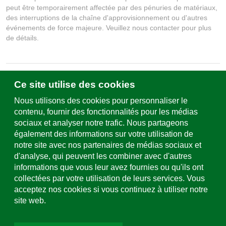
peut être temporairement affectée par des pénuries de matériaux,
des interruptions de la chaîne d'approvisionnement ou d'autres
événements de force majeure. Veuillez nous contacter pour plus
de détails.
Ce site utilise des cookies
Écrivez-nous
Formulaire de contact & sites
Nous utilisons des cookies pour personnaliser le
contenu, fournir des fonctionnalités pour les médias
sociaux et analyser notre trafic. Nous partageons
Assistance et service
également des informations sur votre utilisation de
+49 (0)781 508-0
notre site avec nos partenaires de médias sociaux et
d'analyse, qui peuvent les combiner avec d'autres
Adresse e-mail
informations que vous leur avez fournies ou qu'ils ont
info@uhl.de
collectées par votre utilisation de leurs services. Vous
acceptez nos cookies si vous continuez à utiliser notre
site web.
Médias sociaux