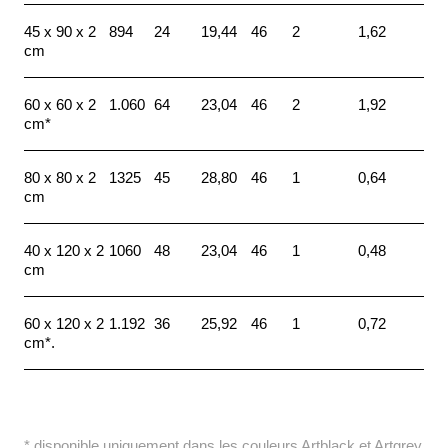
45 x 90 x 2
894
24
19,44
46
2
1,62
cm
60 x 60 x 2
1.060
64
23,04
46
2
1,92
cm*
80 x 80 x 2
1325
45
28,80
46
1
0,64
cm
40 x 120 x 2
1060
48
23,04
46
1
0,48
cm
60 x 120 x 2
1.192
36
25,92
46
1
0,72
cm*.
* disponible uniquement dans les couleurs Artblack et Artgrey