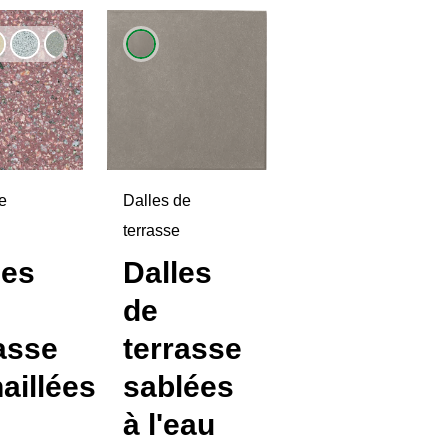
e
Dalles de
Dalles de
terrasse
terrasse
es
Dalles
Dalles
de
de
asse
terrasse
terrasse
aillées
sablées
sablées
à l'eau
à l'eau