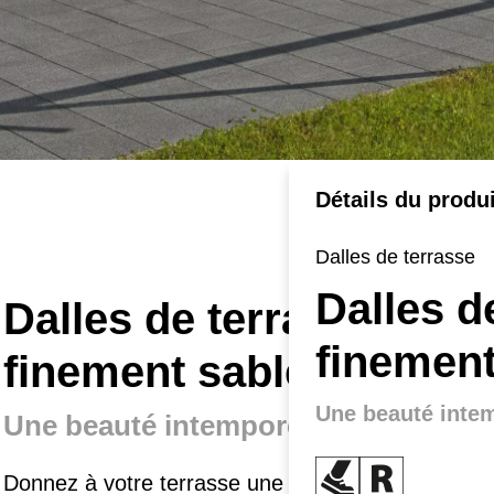
Détails du produi
Dalles de terrasse
Dalles d
Dalles de terrasse
finement
finement sablées
Déta
Sur
Une beauté intem
Une beauté intemporelle.
Sur
Donnez à votre terrasse une touche
Réd