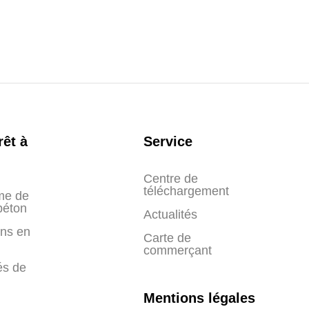
rêt à
Service
Centre de
téléchargement
me de
 béton
Actualités
ons en
Carte de
commerçant
és de
Mentions légales