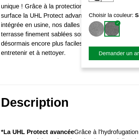
sal
unique ! Grâce à la protection de
surface la UHL Protect advanced*
Choisir la couleur:
S
2 v
int
intégrée en usine, nos dalles de
Vou
terrasse finement sablées sont
tel
désormais encore plus faciles à
etc
entretenir et à nettoyer.
Demander un art
Description
*La UHL Protect avancée
Grâce à l'hydrofugatio