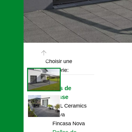
Choisir une
catégorie:
Pavés
Dalles de
terrasse
UHL Ceramics
Nova
Fincasa Nova