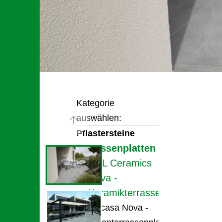
Kategorie
auswählen:
Pflastersteine
Terrassenplatten
UHL Ceramics
Nova -
Keramikterrassenplatte
Fincasa Nova -