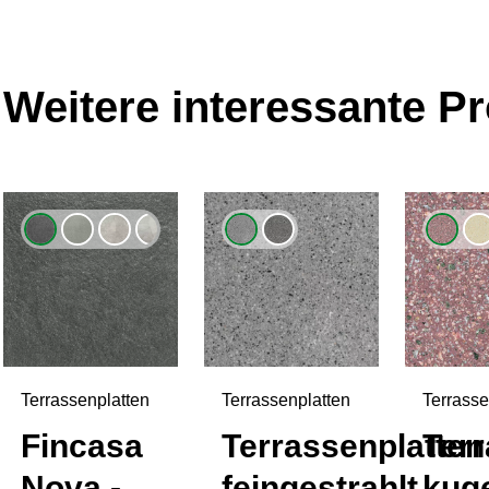
Weitere interessante P
Terrassenplatten
Terrassenplatten
Terrasse
Fincasa
Terrassenplatten
Terr
Nova -
feingestrahlt
kuge