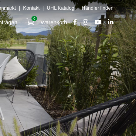
lenmarkt
|
Kontakt
|
UHL Katalog
|
Händler finden
0
nfragen
Warenkorb