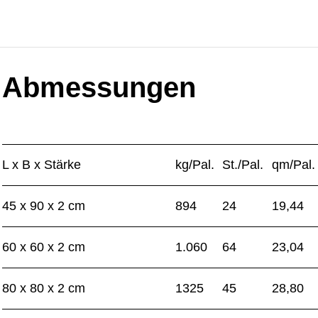
Abmessungen
L x B x Stärke
kg/Pal.
St./Pal.
qm/Pal.
45 x 90 x 2 cm
894
24
19,44
60 x 60 x 2 cm
1.060
64
23,04
80 x 80 x 2 cm
1325
45
28,80