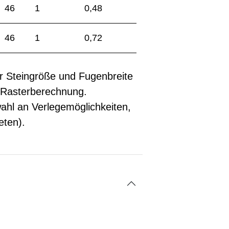
46
1
0,48
46
1
0,72
er Steingröße und Fugenbreite
n Rasterberechnung.
wahl an Verlegemöglichkeiten,
eten).