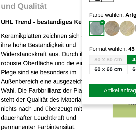
und Qualität
Ein
Rei
Farbe wählen:
Art
UHL Trend - beständiges Keramik
Dur
Rek
Keramikplatten zeichnen sich durch
Bie
ihre hohe Beständigkeit und
Format wählen:
45
Bru
Widerstandskraft aus. Durch ihre
80 x 80 cm
4
Ru
robuste Oberfläche und die einfache
(Ru
60 x 60 cm
6
Plege sind sie besonders im
Lei
Außenbereich eine ausgezeichnete
Ver
Wahl. Die Farbbrillianz der Platten
Artikel anfra
Spl
steht der Qualität des Materials in
Mör
nichts nach und überzeugt mit
dauerhafter Leuchtkraft und
permanenter Farbintensität.