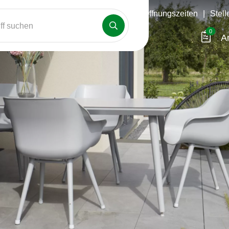
Öffnungszeiten
|
Stel
f suchen
0
A