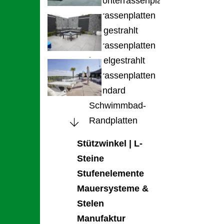
Betonterrassenplatte
Terrassenplatten
feingestrahlt
Terrassenplatten
kugelgestrahlt
Terrassenplatten
Standard
Schwimmbad-
Randplatten
Stützwinkel | L-
Steine
Stufenelemente
Mauersysteme &
Stelen
Manufaktur