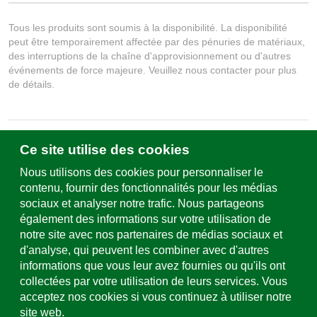
Tous les produits sont soumis à la disponibilité. La disponibilité
peut être temporairement affectée par des pénuries de matériaux,
des interruptions de la chaîne d'approvisionnement ou d'autres
événements de force majeure. Veuillez nous contacter pour plus
de détails.
Ce site utilise des cookies
Écrivez-nous
Formulaire de contact & sites
Nous utilisons des cookies pour personnaliser le
contenu, fournir des fonctionnalités pour les médias
sociaux et analyser notre trafic. Nous partageons
Assistance et service
également des informations sur votre utilisation de
+49 (0)781 508-0
notre site avec nos partenaires de médias sociaux et
d'analyse, qui peuvent les combiner avec d'autres
Adresse e-mail
informations que vous leur avez fournies ou qu'ils ont
info@uhl.de
collectées par votre utilisation de leurs services. Vous
acceptez nos cookies si vous continuez à utiliser notre
site web.
Médias sociaux