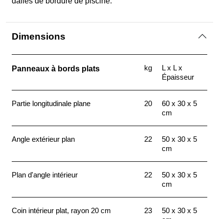
dalles de bordure de piscine.
Dimensions
kg
L x L x
Panneaux à bords plats
Épaisseur
Partie longitudinale plane
20
60 x 30 x 5
cm
Angle extérieur plan
22
50 x 30 x 5
cm
Plan d'angle intérieur
22
50 x 30 x 5
cm
Coin intérieur plat, rayon 20 cm
23
50 x 30 x 5