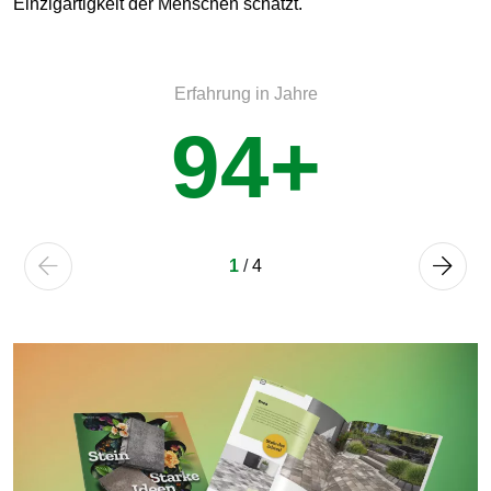
Einzigartigkeit der Menschen schätzt.
Erfahrung in Jahre
94+
1
/
4