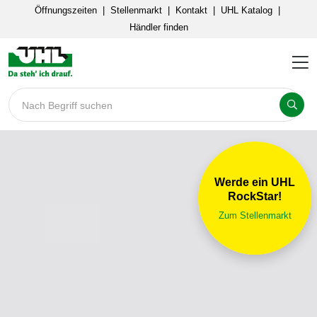
Öffnungszeiten
|
Stellenmarkt
|
Kontakt
|
UHL Katalog
|
Händler finden
Nach Begriff suchen
Werde ein UHL
RockStar!
Zum Stellenmarkt