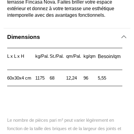
terrasse Fincasa Nova. Faites briller votre espace
extérieur et donnez à votre terrasse une esthétique
intemporelle avec des avantages fonctionnels.
Dimensions
L x L x H
kg/Pal.
St./Pal.
qm/Pal.
kg/qm
Besoin/qm
60x30x4 cm
1175
68
12,24
96
5,55
Le nombre de pièces pari m² peut varier légèrement en
fonction de la taille des briques et de la largeur des joints et