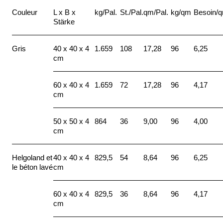
Couleur
L x B x
kg/Pal.
St./Pal.
qm/Pal.
kg/qm
Besoin/
Stärke
Gris
40 x 40 x 4
1.659
108
17,28
96
6,25
cm
60 x 40 x 4
1.659
72
17,28
96
4,17
cm
50 x 50 x 4
864
36
9,00
96
4,00
cm
Helgoland et
40 x 40 x 4
829,5
54
8,64
96
6,25
le béton lavé
cm
60 x 40 x 4
829,5
36
8,64
96
4,17
cm