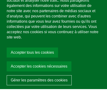
sociaux et analyser notre trafic. Nous partageons
Assistance et service
également des informations sur votre utilisation de
+49 (0)781 508-0
notre site avec nos partenaires de médias sociaux et
d'analyse, qui peuvent les combiner avec d'autres
Adresse e-mail
informations que vous leur avez fournies ou qu'ils ont
info@uhl.de
collectées par votre utilisation de leurs services. Vous
acceptez nos cookies si vous continuez à utiliser notre
site web.
Médias sociaux
Accepter tous les cookies
Choisir la couleur:
Woodgrey
Dalles de terrasse
UHL Ceramics Nova
Accepter les cookies nécessaires
Demander un article
© 2026 Hermann Uhl KG Ortenau. Tous droits réservés
Gérer les paramètres des cookies
Programmé avec ❤ par Team Tietge