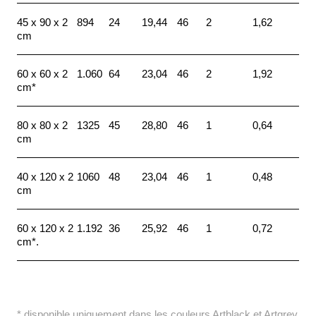
45 x 90 x 2
894
24
19,44
46
2
1,62
cm
60 x 60 x 2
1.060
64
23,04
46
2
1,92
cm*
80 x 80 x 2
1325
45
28,80
46
1
0,64
cm
40 x 120 x 2
1060
48
23,04
46
1
0,48
cm
60 x 120 x 2
1.192
36
25,92
46
1
0,72
cm*.
* disponible uniquement dans les couleurs Artblack et Artgrey