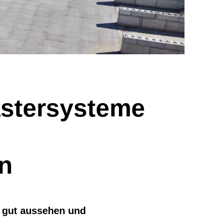
astersysteme
en
e gut aussehen und