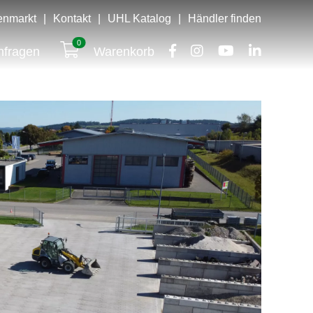
lenmarkt
|
Kontakt
|
UHL Katalog
|
Händler finden
0
nfragen
Warenkorb