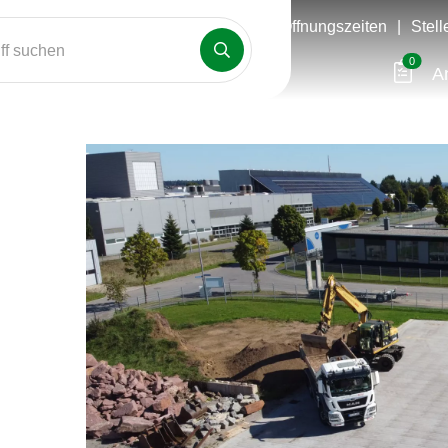
Öffnungszeiten
|
Stel
f suchen
0
A