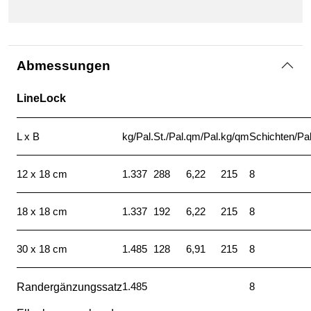
Abmessungen
LineLock
L x B
kg/Pal.
St./Pal.
qm/Pal.
kg/qm
Schichten/Pal
12 x 18 cm
1.337
288
6,22
215
8
18 x 18 cm
1.337
192
6,22
215
8
30 x 18 cm
1.485
128
6,91
215
8
1.485
8
Randergänzungssatz