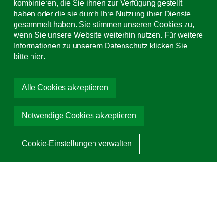
kombinieren, die Sie ihnen zur Verfügung gestellt
E-Mail Adresse
haben oder die sie durch Ihre Nutzung ihrer Dienste
info@uhl.de
gesammelt haben. Sie stimmen unseren Cookies zu,
wenn Sie unsere Website weiterhin nutzen. Für weitere
Verbundpflastersteine
Social Media
Informationen zu unserem Datenschutz klicken Sie
LineLock
bitte
hier
.
Farbe wählen:
Granit gestrahlt
Alle Cookies akzeptieren
Stärke wählen:
10 cm
Notwendige Cookies akzeptieren
Artikel anfragen
10 cm
© 2026 Hermann Uhl KG Ortenau. Alle Rechte vorbehalten
Cookie-Einstellungen verwalten
Mit ❤ programmiert von Team Tietge