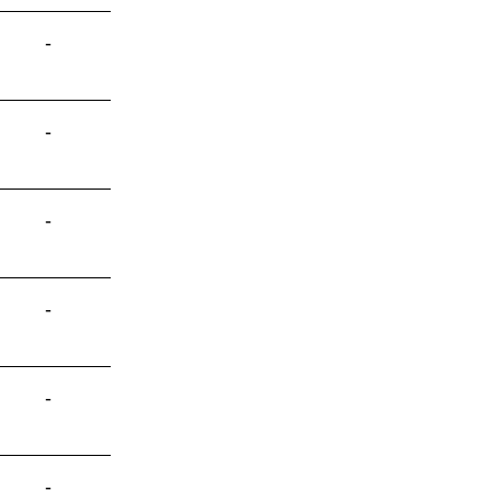
-
-
-
-
-
-