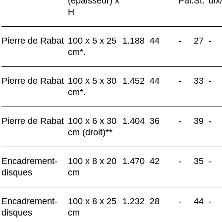
(épaisseur) x
Pal.
St.
dix
H
Pierre de Rabat
100 x 5 x 25
1.188
44
-
27
-
cm*.
Pierre de Rabat
100 x 5 x 30
1.452
44
-
33
-
cm*.
Pierre de Rabat
100 x 6 x 30
1.404
36
-
39
-
cm (droit)**
Encadrement-
100 x 8 x 20
1.470
42
-
35
-
disques
cm
Encadrement-
100 x 8 x 25
1.232
28
-
44
-
disques
cm