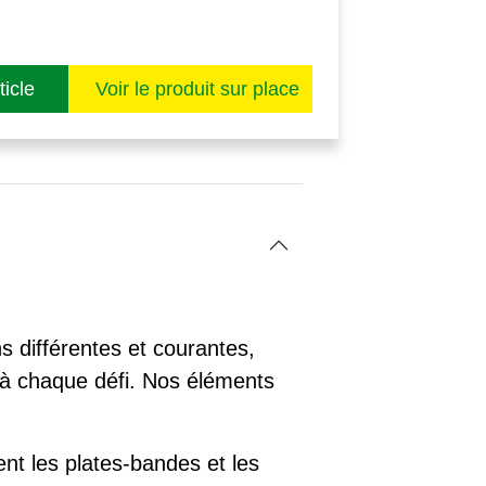
andard en béton de haute
hes de manière simple et
.
icle
Voir le produit sur place
 différentes et courantes,
e à chaque défi. Nos éléments
nt les plates-bandes et les