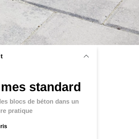
t
mes standard
des blocs de béton dans un
 dans un système
re pratique
ris
 solutions pratiques autour