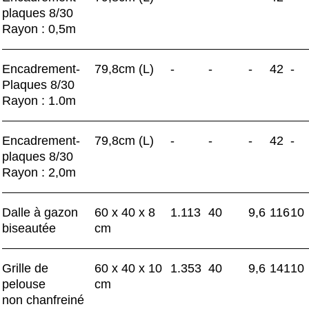
plaques 8/30
Rayon : 0,5m
Encadrement-
79,8cm (L)
-
-
-
42
-
Plaques 8/30
Rayon : 1.0m
Encadrement-
79,8cm (L)
-
-
-
42
-
plaques 8/30
Rayon : 2,0m
Dalle à gazon
60 x 40 x 8
1.113
40
9,6
116
10
biseautée
cm
Grille de
60 x 40 x 10
1.353
40
9,6
141
10
pelouse
cm
non chanfreiné