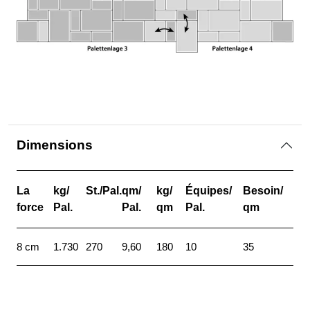
Dimensions
La
kg/
St./Pal.
qm/
kg/
Équipes/
Besoin/
force
Pal.
Pal.
qm
Pal.
qm
8 cm
1.730
270
9,60
180
10
35