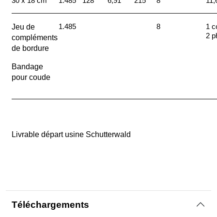
30 x 18 cm
1.485
128
6,91
215
8
11,
1.485
8
1 c
Jeu de
2 p
compléments
de bordure
Bandage
pour coude
Livrable départ usine Schutterwald
Téléchargements