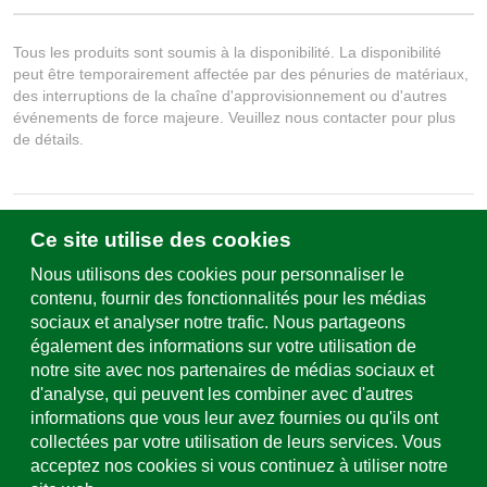
Tous les produits sont soumis à la disponibilité. La disponibilité
peut être temporairement affectée par des pénuries de matériaux,
des interruptions de la chaîne d'approvisionnement ou d'autres
événements de force majeure. Veuillez nous contacter pour plus
de détails.
Ce site utilise des cookies
Écrivez-nous
Formulaire de contact & sites
Nous utilisons des cookies pour personnaliser le
contenu, fournir des fonctionnalités pour les médias
sociaux et analyser notre trafic. Nous partageons
Assistance et service
également des informations sur votre utilisation de
+49 (0)781 508-0
notre site avec nos partenaires de médias sociaux et
d'analyse, qui peuvent les combiner avec d'autres
Adresse e-mail
informations que vous leur avez fournies ou qu'ils ont
info@uhl.de
collectées par votre utilisation de leurs services. Vous
acceptez nos cookies si vous continuez à utiliser notre
Pavés autobloquants