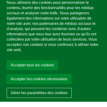
Formulaire de contact & sites
Nous utilisons des cookies pour personnaliser le
contenu, fournir des fonctionnalités pour les médias
sociaux et analyser notre trafic. Nous partageons
Assistance et service
également des informations sur votre utilisation de
+49 (0)781 508-0
notre site avec nos partenaires de médias sociaux et
d'analyse, qui peuvent les combiner avec d'autres
Adresse e-mail
informations que vous leur avez fournies ou qu'ils ont
info@uhl.de
collectées par votre utilisation de leurs services. Vous
acceptez nos cookies si vous continuez à utiliser notre
Pavés autobloquants
Médias sociaux
site web.
LineLock
Choisir la couleur:
Beige
Accepter tous les cookies
Accepter les cookies nécessaires
Demander un article
© 2026 Hermann Uhl KG Ortenau. Tous droits réservés
Gérer les paramètres des cookies
Programmé avec ❤ par Team Tietge