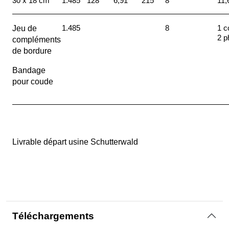
30 x 18 cm
1.485
128
6,91
215
8
11,
1.485
8
1 c
Jeu de
2 p
compléments
de bordure
Bandage
pour coude
Livrable départ usine Schutterwald
Téléchargements