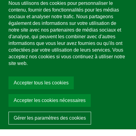
Formulaire de contact & sites
Nous utilisons des cookies pour personnaliser le
contenu, fournir des fonctionnalités pour les médias
sociaux et analyser notre trafic. Nous partageons
Assistance et service
également des informations sur votre utilisation de
+49 (0)781 508-0
notre site avec nos partenaires de médias sociaux et
d'analyse, qui peuvent les combiner avec d'autres
Adresse e-mail
informations que vous leur avez fournies ou qu'ils ont
info@uhl.de
collectées par votre utilisation de leurs services. Vous
acceptez nos cookies si vous continuez à utiliser notre
Pavés autobloquants
Médias sociaux
site web.
LineLock
Choisir la couleur:
Gris
Accepter tous les cookies
Accepter les cookies nécessaires
Demander un article
© 2026 Hermann Uhl KG Ortenau. Tous droits réservés
Gérer les paramètres des cookies
Programmé avec ❤ par Team Tietge