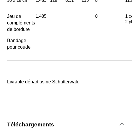
30 x 18 cm
1.485
128
6,91
215
8
11,
1.485
8
1 c
Jeu de
2 p
compléments
de bordure
Bandage
pour coude
Livrable départ usine Schutterwald
Téléchargements