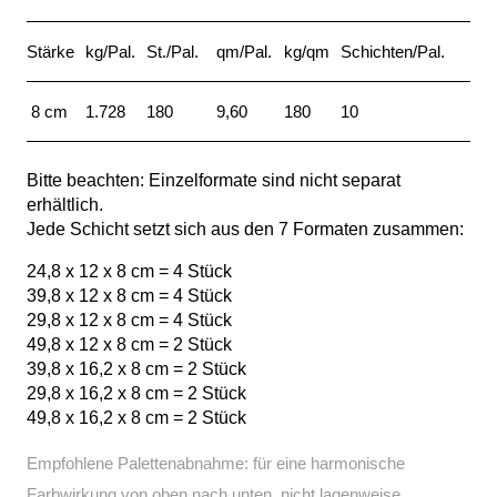
Stärke
kg/Pal.
St./Pal.
qm/Pal.
kg/qm
Schichten/Pal.
8 cm
1.728
180
9,60
180
10
Bitte beachten: Einzelformate sind nicht separat
erhältlich.
Jede Schicht setzt sich aus den 7 Formaten zusammen:
24,8 x 12 x 8 cm = 4 Stück
39,8 x 12 x 8 cm = 4 Stück
29,8 x 12 x 8 cm = 4 Stück
49,8 x 12 x 8 cm = 2 Stück
39,8 x 16,2 x 8 cm = 2 Stück
29,8 x 16,2 x 8 cm = 2 Stück
49,8 x 16,2 x 8 cm = 2 Stück
Empfohlene Palettenabnahme: für eine harmonische
Farbwirkung von oben nach unten, nicht lagenweise