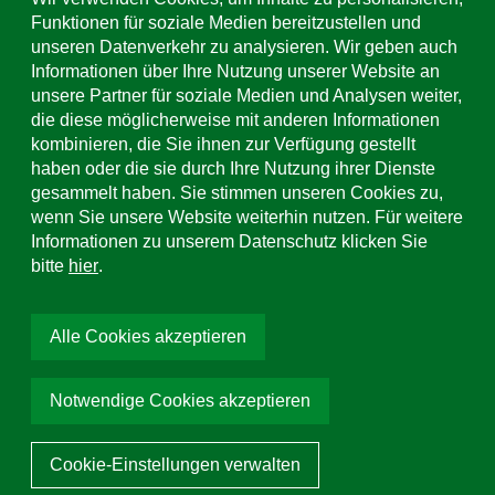
Kontaktformular & Standorte
Funktionen für soziale Medien bereitzustellen und
unseren Datenverkehr zu analysieren. Wir geben auch
Informationen über Ihre Nutzung unserer Website an
Support & Service
unsere Partner für soziale Medien und Analysen weiter,
+49 (0)781 508-0
die diese möglicherweise mit anderen Informationen
kombinieren, die Sie ihnen zur Verfügung gestellt
E-Mail Adresse
haben oder die sie durch Ihre Nutzung ihrer Dienste
info@uhl.de
gesammelt haben. Sie stimmen unseren Cookies zu,
wenn Sie unsere Website weiterhin nutzen. Für weitere
Social Media
Informationen zu unserem Datenschutz klicken Sie
bitte
hier
.
Farbe wählen:
Grau
Öko-Pflastersteine
Melange
Alle Cookies akzeptieren
Stärke wählen:
8 cm
6 cm
8 cm
10 cm
12 cm
Notwendige Cookies akzeptieren
Artikel anfragen
© 2026 Hermann Uhl KG Ortenau. Alle Rechte vorbehalten
Cookie-Einstellungen verwalten
Mit ❤ programmiert von Team Tietge