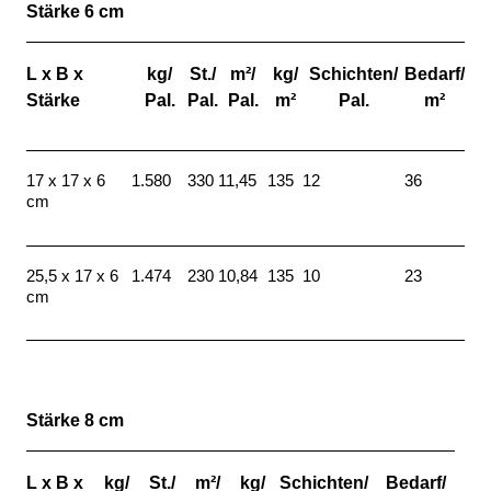
Stärke 6 cm
L x B x
kg/
St./
m²/
kg/
Schichten/
Bedarf/
Stärke
Pal.
Pal.
Pal.
m²
Pal.
m²
17 x 17 x 6
1.580
330
11,45
135
12
36
cm
25,5 x 17 x 6
1.474
230
10,84
135
10
23
cm
Stärke 8 cm
L x B x
kg/
St./
m²/
kg/
Schichten/
Bedarf/