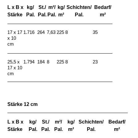
L x B x
kg/
St./
m²/
kg/
Schichten/
Bedarf/
Stärke
Pal.
Pal.
Pal.
m²
Pal.
m²
17 x 17
1.716
264
7,63
225
8
35
x 10
cm
25,5 x
1.794
184
8
225
8
23
17 x 10
cm
Stärke 12 cm
L x B x
kg/
St./
m²/
kg/
Schichten/
Bedarf/
Stärke
Pal.
Pal.
Pal.
m²
Pal.
m²